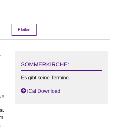
teilen
s
SOMMERKIRCHE:
Es gibt keine Termine.
iCal Download
en
es
.
um
,