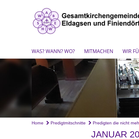
WAS? WANN? WO?
MITMACHEN
WIR FÜ
Home
Predigtmitschnitte
Predigten die nicht mehr
JANUAR 20